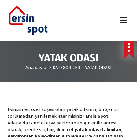
İ
ç
e
r
i
ğ
e
g
YATAK ODASI
e
ç
Ana sayfa
>
KATEGORİLER
>
YATAK ODASI
Evinizin en özel köşesi olan yatak odanızı, bütçenizi
zorlamadan yenilemek ister misiniz?
Ersin Spot
,
Adana’da ikinci el eşya sektörünün güvenilir adresi
olarak, özenle seçilmiş
ikinci el yatak odası takımları
,
gardıroplar
,
komodinler
,
şifonyerler
ve daha fazlasını